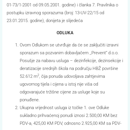
01-73/1-2001 od 09.05.2001. godine) i članka 7. Pravilnika o
postupku izravnog sporazuma (broj: 13-UV-22/15 od
23.01.2015. godine), donijeta je slijedeća
ODLUKA
Ovom Odlukom se utvrđuje da će se zaključiti izravni
sporazum sa pozvanim dobavljačem ,,Prevent“ d.o.o.
Posušje za nabavu usluga – dezinfekcije, dezinsekcije i
deratizacije srednjih škola na području HBŽ površine
2
52.612 m
, čija ponuda udovoljava zahtjevima
ugovornog tijela i cijena u istoj nije viša od
odgovarajuće tržišne cijene za usluge koje su
ponuđene.
Ukupna vrijednost usluga iz točke 1. ove Odluke
sukladno prihvaćenoj ponudi iznosi 2.500,00 KM bez
PDV-a, 425,00 KM PDV, odnosno 2.925,00 KM sa PDV-