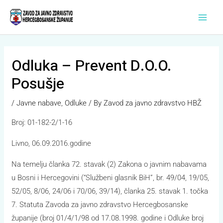
Skip
Main
to
Men
content
Odluka – Prevent D.o.o.
Posušje
/
Javne nabave
,
Odluke
/ By
Zavod za javno zdravstvo HBŽ
Broj: 01-182-2/1-16
Livno, 06.09.2016.godine
Na temelju članka 72. stavak (2) Zakona o javnim nabavama
u Bosni i Hercegovini (“Službeni glasnik BiH”, br. 49/04, 19/05,
52/05, 8/06, 24/06 i 70/06, 39/14), članka 25. stavak 1. točka
7. Statuta Zavoda za javno zdravstvo Hercegbosanske
županije (broj 01/4/1/98 od 17.08.1998. godine i Odluke broj