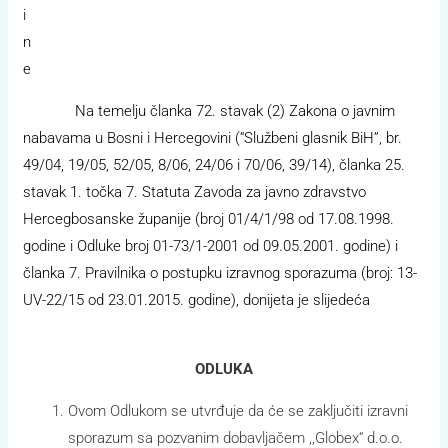
i
n
e
Na temelju članka 72. stavak (2) Zakona o javnim
nabavama u Bosni i Hercegovini (“Službeni glasnik BiH”, br.
49/04, 19/05, 52/05, 8/06, 24/06 i 70/06, 39/14), članka 25.
stavak 1. točka 7. Statuta Zavoda za javno zdravstvo
Hercegbosanske županije (broj 01/4/1/98 od 17.08.1998.
godine i Odluke broj 01-73/1-2001 od 09.05.2001. godine) i
članka 7. Pravilnika o postupku izravnog sporazuma (broj: 13-
UV-22/15 od 23.01.2015. godine), donijeta je slijedeća
ODLUKA
Ovom Odlukom se utvrđuje da će se zaključiti izravni
sporazum sa pozvanim dobavljačem ,,Globex“ d.o.o.