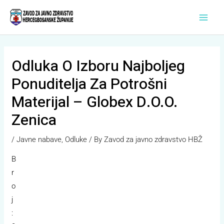
Skip
Main
to
Men
content
Odluka O Izboru Najboljeg
Ponuditelja Za Potrošni
Materijal – Globex D.o.o.
Zenica
/
Javne nabave
,
Odluke
/ By
Zavod za javno zdravstvo HBŽ
B
r
o
j
: