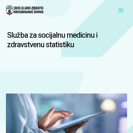
Skip
Main
to
Men
content
Služba za socijalnu medicinu i
zdravstvenu statistiku