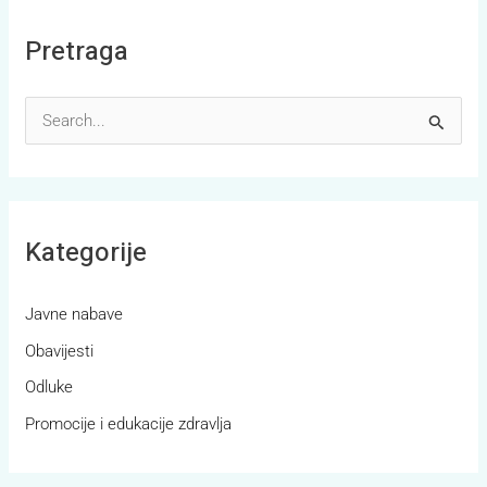
Pretraga
S
e
a
r
Kategorije
c
h
Javne nabave
f
Obavijesti
o
r
Odluke
:
Promocije i edukacije zdravlja