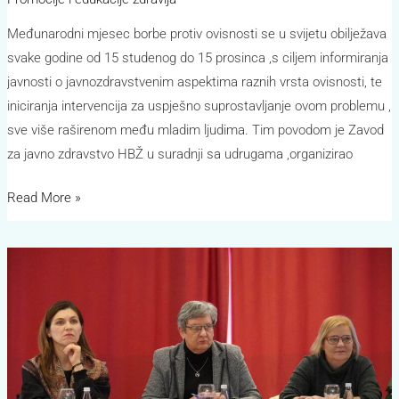
Međunarodni mjesec borbe protiv ovisnosti se u svijetu obilježava
svake godine od 15 studenog do 15 prosinca ,s ciljem informiranja
javnosti o javnozdravstvenim aspektima raznih vrsta ovisnosti, te
iniciranja intervencija za uspješno suprostavljanje ovom problemu ,
sve više raširenom među mladim ljudima. Tim povodom je Zavod
za javno zdravstvo HBŽ u suradnji sa udrugama ,organizirao
Read More »
HPV
imunizacija,
znanje,
povjerenje
prevencija