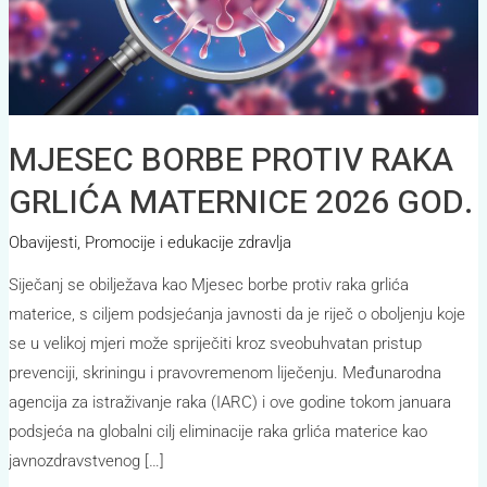
GOD.
MJESEC BORBE PROTIV RAKA
GRLIĆA MATERNICE 2026 GOD.
Obavijesti
,
Promocije i edukacije zdravlja
Siječanj se obilježava kao Mjesec borbe protiv raka grlića
materice, s ciljem podsjećanja javnosti da je riječ o oboljenju koje
se u velikoj mjeri može spriječiti kroz sveobuhvatan pristup
prevenciji, skriningu i pravovremenom liječenju. Međunarodna
agencija za istraživanje raka (IARC) i ove godine tokom januara
podsjeća na globalni cilj eliminacije raka grlića materice kao
javnozdravstvenog […]