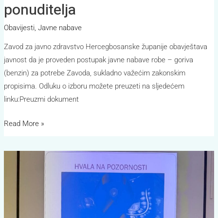
ponuditelja
Obavijesti
,
Javne nabave
Zavod za javno zdravstvo Hercegbosanske županije obavještava
javnost da je proveden postupak javne nabave robe – goriva
(benzin) za potrebe Zavoda, sukladno važećim zakonskim
propisima. Odluku o izboru možete preuzeti na sljedećem
linku:Preuzmi dokument
Read More »
Plavi
ožujak
–
Tvoj
red