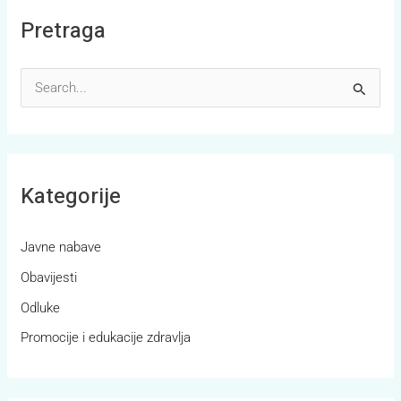
Pretraga
S
e
a
r
Kategorije
c
h
Javne nabave
f
Obavijesti
o
r
Odluke
:
Promocije i edukacije zdravlja