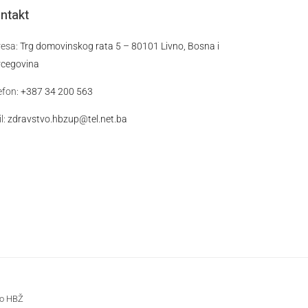
ntakt
resa:
Trg domovinskog rata 5 – 80101 Livno, Bosna i
rcegovina
efon:
+387 34 200 563
l:
zdravstvo.hbzup@tel.net.ba
vo HBŽ