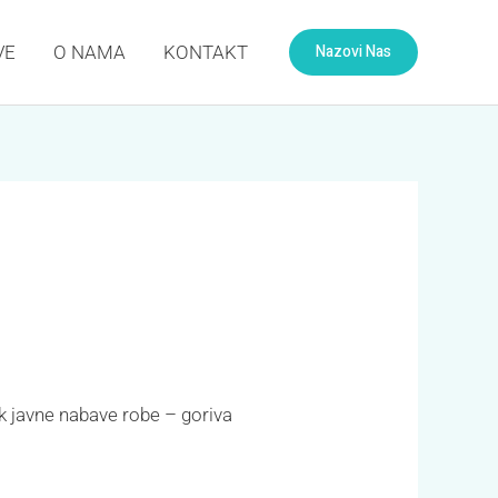
Nazovi Nas
VE
O NAMA
KONTAKT
k javne nabave robe – goriva