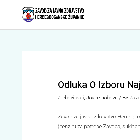
Skip
to
content
Odluka O Izboru Naj
/
Obavijesti
,
Javne nabave
/ By
Zavo
Zavod za javno zdravstvo Hercegbo
(benzin) za potrebe Zavoda, sukla