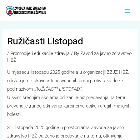
Skip
Main
to
Men
content
Ružičasti Listopad
/
Promocije i edukacije zdravlja
/ By
Zavod za javno zdravstvo
HBŽ
U mjesecu listopadu 2025 godine,a u organizaciji ZZJZ HBŽ,
održan je niz aktivnosti posvećenih borbi protiv raka dojke
pod nazivom
„RUŽIČASTI LISTOPAD“
.
U svim srednjim školama održan je niz predavanja na temu
prevencije ,ranog otkrivanja karcinoma dojke i drugih malignih
bolesti.
31. listopada 2025 godine u prostorijama Zavoda za javno
zdravstvo HBŽ održano je predavanje na temu, otkrivanja