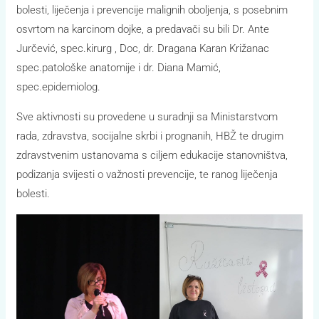
bolesti, liječenja i prevencije malignih oboljenja, s posebnim
osvrtom na karcinom dojke, a predavači su bili Dr. Ante
Jurčević, spec.kirurg , Doc, dr. Dragana Karan Križanac
spec.patološke anatomije i dr. Diana Mamić,
spec.epidemiolog.
Sve aktivnosti su provedene u suradnji sa Ministarstvom
rada, zdravstva, socijalne skrbi i prognanih, HBŽ te drugim
zdravstvenim ustanovama s ciljem edukacije stanovništva,
podizanja svijesti o važnosti prevencije, te ranog liječenja
bolesti.