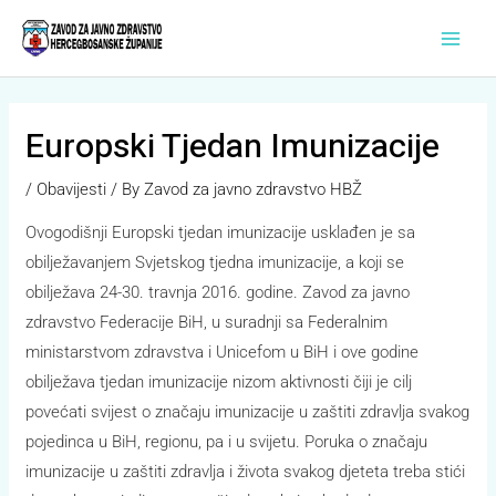
Skip
Main
to
Men
content
Europski Tjedan Imunizacije
/
Obavijesti
/ By
Zavod za javno zdravstvo HBŽ
Ovogodišnji Europski tjedan imunizacije usklađen je sa
obilježavanjem Svjetskog tjedna imunizacije, a koji se
obilježava 24-30. travnja 2016. godine. Zavod za javno
zdravstvo Federacije BiH, u suradnji sa Federalnim
ministarstvom zdravstva i Unicefom u BiH i ove godine
obilježava tjedan imunizacije nizom aktivnosti čiji je cilj
povećati svijest o značaju imunizacije u zaštiti zdravlja svakog
pojedinca u BiH, regionu, pa i u svijetu. Poruka o značaju
imunizacije u zaštiti zdravlja i života svakog djeteta treba stići