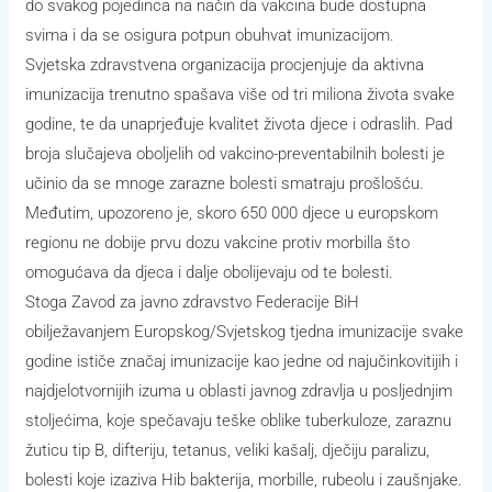
do svakog pojedinca na način da vakcina bude dostupna
svima i da se osigura potpun obuhvat imunizacijom.
Svjetska zdravstvena organizacija procjenjuje da aktivna
imunizacija trenutno spašava više od tri miliona života svake
godine, te da unaprjeđuje kvalitet života djece i odraslih. Pad
broja slučajeva oboljelih od vakcino-preventabilnih bolesti je
učinio da se mnoge zarazne bolesti smatraju prošlošću.
Međutim, upozoreno je, skoro 650 000 djece u europskom
regionu ne dobije prvu dozu vakcine protiv morbilla što
omogućava da djeca i dalje obolijevaju od te bolesti.
Stoga Zavod za javno zdravstvo Federacije BiH
obilježavanjem Europskog/Svjetskog tjedna imunizacije svake
godine ističe značaj imunizacije kao jedne od najučinkovitijih i
najdjelotvornijih izuma u oblasti javnog zdravlja u posljednjim
stoljećima, koje spečavaju teške oblike tuberkuloze, zaraznu
žuticu tip B, difteriju, tetanus, veliki kašalj, dječiju paralizu,
bolesti koje izaziva Hib bakterija, morbille, rubeolu i zaušnjake.