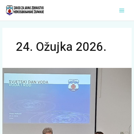
Skip
Main
to
Men
content
24. Ožujka 2026.
Svjetski
dan
voda