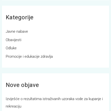
a
r
Kategorije
c
h
Javne nabave
f
Obavijesti
o
r
Odluke
:
Promocije i edukacije zdravlja
Nove objave
Izviješće o rezultatima istraživanih uzoraka vode za kupanje i
rekreaciju