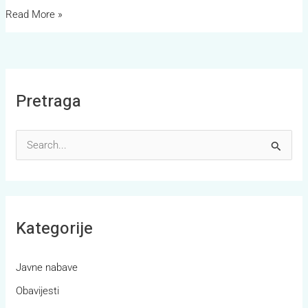
Read More »
Pretraga
S
e
a
r
Kategorije
c
h
Javne nabave
f
Obavijesti
o